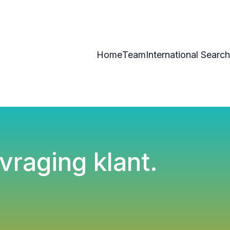
Home
Team
International Search
raging klant.